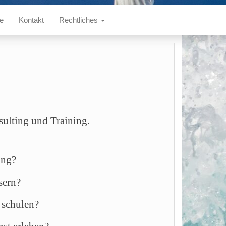
te
Kontakt
Rechtliches
ulting und Training.
ung?
sern?
e schulen?